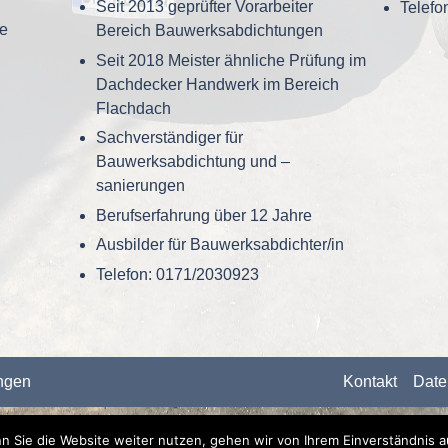
Seit 2013 geprüfter Vorarbeiter
Telefo
re
Bereich Bauwerksabdichtungen
Seit 2018 Meister ähnliche Prüfung im
Dachdecker Handwerk im Bereich
Flachdach
Sachverständiger für
Bauwerksabdichtung und –
sanierungen
Berufserfahrung über 12 Jahre
Ausbilder für Bauwerksabdichter/in
Telefon: 0171/2030923
ngen
Kontakt
Date
 Sie die Website weiter nutzen, gehen wir von Ihrem Einverständnis a