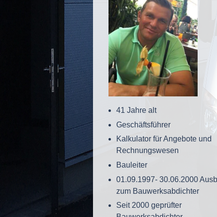
41 Jahre alt
Geschäftsführer
Kalkulator für Angebote und
Rechnungswesen
Bauleiter
01.09.1997- 30.06.2000 Ausb
zum Bauwerksabdichter
Seit 2000 geprüfter
Bauwerksabdichter