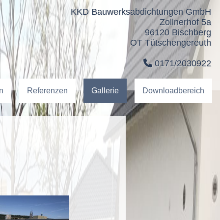
KKD Bauwerksabdichtungen GmbH
Zollnerhof 5a
96120 Bischberg
OT Tütschengereuth
0171/2030922
n
Referenzen
Gallerie
Downloadbereich