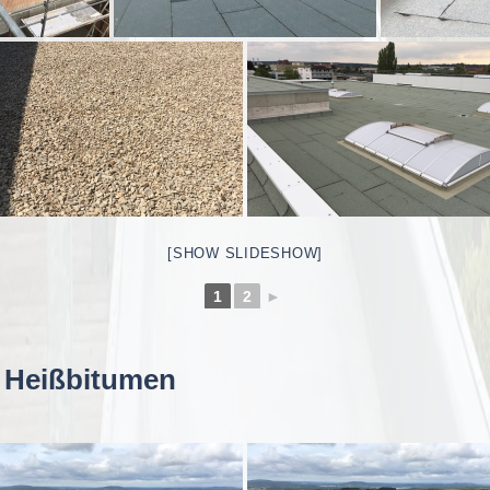
[SHOW SLIDESHOW]
1
2
►
 Heißbitumen